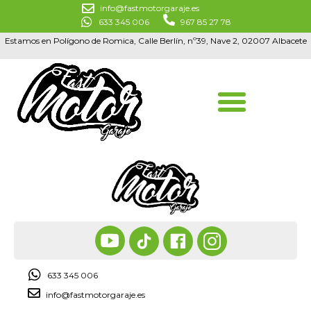
info@fastmotorgaraje.es
633 345 006
967 85 27 78
Estamos en Polígono de Romica, Calle Berlín, nº39, Nave 2, 02007 Albacete
633 345 006
info@fastmotorgaraje.es