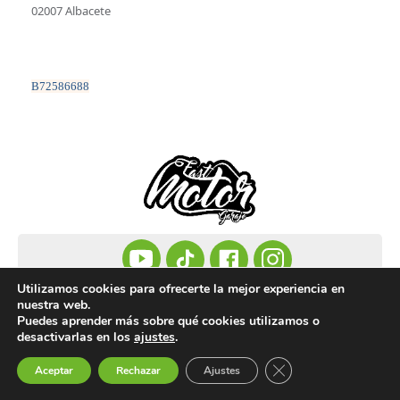
02007 Albacete
B72586688
Utilizamos cookies para ofrecerte la mejor experiencia en
633 345 006
nuestra web.
Puedes aprender más sobre qué cookies utilizamos o
info@fastmotorgaraje.es
desactivarlas en los
ajustes
.
Cerrar el banner de 
Inicio
Aceptar
Rechazar
Ajustes
Taller